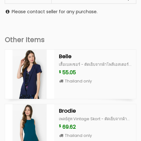
Please contact seller for any purchase.
Other Items
Belle
เสื้อเบลเซอร์ - ตัดเย็บจากผ้าโพลีเอสเตอร์ - ดีไซน์สาบคอปกยาว - แขนสั้น - แบบผ่าเปิดด้านหน้า - แต่งดีเทลเย็บตีเกล็ด - ทรงเข้ารูป - มีซับใน Short Sleeves Blazer - Polyester - Sharp lapel collar - Short sleeves - Open front - Dart-detailing - Slim fit - Lined Bust circumference x Waist circumference x Hip circumference x Length: S (36"x30"x38"x25") M (38"x32"x40"x25") L (40"x34"x42"x26") XL (42"x36"x44"x26")
55.05
$
Thailand only
Brodie
เพลย์สูท Vintage Skort - ตัดเย็บจากผ้าโพลีเอสเตอร์ - ดีไซน์คอกลม - แขนกุด - ติดซิปซ่อนด้านข้าง - แพทเทิร์นแบบกระโปรงกางเกง - แต่งดีเทลเย็บตีเกล็ดด้านหลัง - แต่งกระเป๋า - ทรงเข้ารูป - มีซับใน Vintage Skort Playsuits - Polyester - Round neckline - Sleeveless - Side concealed zipper fastening - Skort pattern - Back dart-detailing - Pocket - Slim fit - Lined Bust circumference x Waist circumference x Hip circumference x Length: S (33"x28.5"x36"x34") M (35"x30.5"x38"x34") L (37"x32.5"x40"x35") XL (39"x34.5"x42"x35")
69.62
$
Thailand only