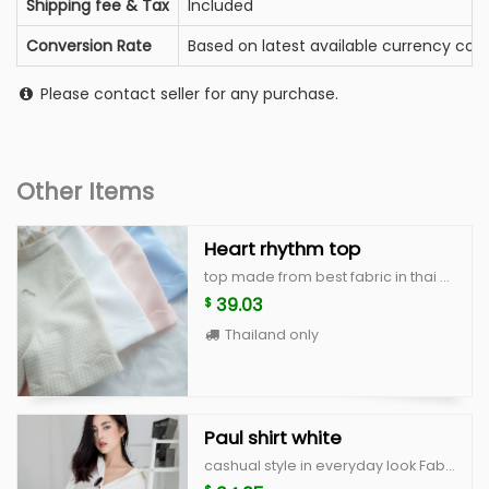
Shipping fee & Tax
Included
Conversion Rate
Based on latest available currency conv
Please contact seller for any purchase.
Other Items
Heart rhythm top
top made from best fabric in thai with high quality, unique and cute style color : white,peach,blue,beige scott size : breast 36" lenght 18"
39.03
$
Thailand only
Paul shirt white
cashual style in everyday look Fabric : cotton Color : White and Black Size : Freesize