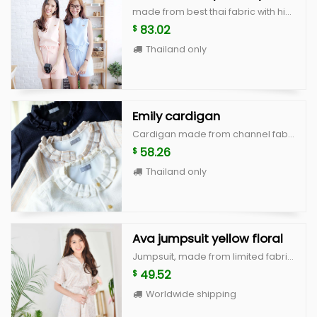
made from best thai fabric with high quality cutting, unique and cute style heart beat top color : white,peach,blue,beige scott size : beast 36" lenght 18" rainy short color : white,peach,blue,beige scott size S : waist 25" hip 35" lenght 15" size M : waist 27" hip 37" lenght 15"
83.02
$
Thailand only
Emily cardigan
Cardigan made from channel fabric, with good quality cutting Color : White, Cream stripe and Navy Size : Freesize
58.26
$
Thailand only
Ava jumpsuit yellow floral
Jumpsuit, made from limited fabric with good cutting size S : bust 34” waist 26” hip 38” size M : bust 36” waist 28” hip 40”
49.52
$
Worldwide shipping