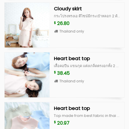
Cloudy skirt
กระโปรงทรงเอ ดีไซน์มีกระเป๋าหลอก 2 ด้าน ตกแต่งรอยหยักที่ชายกระโปรง ทำให้ดูน่ารัก กุ๊กกิ๊ก ไม่เรียบจนเกินไป สามารถใส่ไปทำงาน หรือใส่ไปเที่ยวได้ค่ะ ตัวกระโปรงเก็บทรงสวย มีซิปซ่อนด้านหลัง ทำจากผ้านำเข้าเนื้อดี มีซับในและอัดกาวเต็มตัว คัดติ้งเนี้ยบ การันตีว่าได้ไปไม่ผิดหวังจริงๆค่ะ Color : white, peach, blue, beige scott (limited) **สำหรับสี beige scott จะเป็นผ้าญี่ปุ่นสั่งนำเข้าพิเศษ ลอตแรกมีจำนวนไม่เยอะค่ะ ^^ Size S : เอว 25” สะโพก 36” ยาว 15” Size M : เอว 26” สะโพก 37” ยาว 15”
26.80
$
Thailand only
Heart beat top
เสื้อคอปีน แขนกุด แต่งเกล็ดตรงอกทั้ง 2 ข้างให้ดูไม่เรียบจนเกินไป ฉลุรูปหัวใจด้านซ้ายของหน้าอก เป็นงานละเอียด ด้านหลังเป็นกระดุมปั้ม น่ารักมากๆ ตัวนี้เป็น signature ของทางร้าน ตัวเสื้อทำจากผ้านำเข้าเนื้อดี มีซับในและอัดกาวเต็มตัว คัดติ้งเนี้ยบสุดๆ ได้ไปรับรองไม่ผิดหวังจริงๆค่ะ Color : white, peach, blue, beige scott (limited) **สำหรับสี beige scott จะเป็นผ้าญี่ปุ่นสั่งนำเข้าพิเศษ ลอตแรกมีจำนวนไม่เยอะค่ะ ^^ Size : อก 36” ยาว 18”
38.45
$
Thailand only
Heart beat top
Top made from best fabric in thai with high quality cutting, this is signature of my brand color : white, peach, blue, beige scott (limited) size : beast 36" lenght 18"
20.97
$