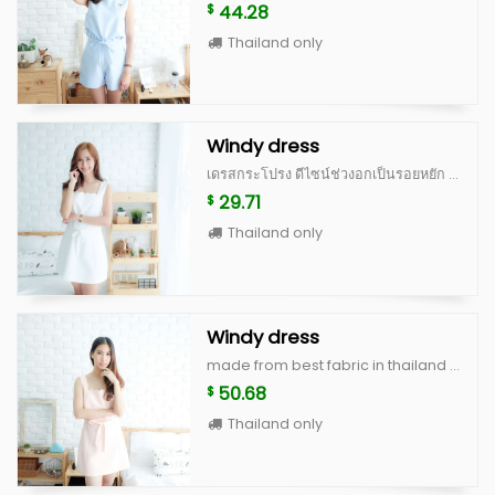
44.28
$
Thailand only
Windy dress
เดรสกระโปรง ดีไซน์ช่วงอกเป็นรอยหยัก ตีเกล็ดช่วงอก ทำให้ไม่ดูเรียบจนเกินไป ช่วงเอว มีผ้าให้ผูกเป็นโบว์ด้านหน้า หรือใส่แบบไม่ผูกโบว์ แล้วนำผ้ามาผูกเป็นผ้าคาดผมก็ได้ค่ะ มีซิปซ่อนด้านหลัง สามารถใส่ไปทำงาน ใส่ไปเที่ยว หรือใส่ออกงานได้สบายค่ะ ทำจากผ้านำเข้าเนื้อดี มีซับในและอัดกาวเต็มตัว คัดติ้งเนี้ยบ เดรสทรงแบบนี้ใส่ได้เรื่อยๆ ควรมีติดตู้ไว้นะคะ Color : white, peach, blue Size : อก 34” เอว 28-30” สะโพก ฟรี ยาว 31”
29.71
$
Thailand only
Windy dress
made from best fabric in thailand with high quality cutting, basic style you wear everyday windy dress color : white, peach, blue, beige scott size : breast 34" waist 28-30" hip free lenght 31"
50.68
$
Thailand only