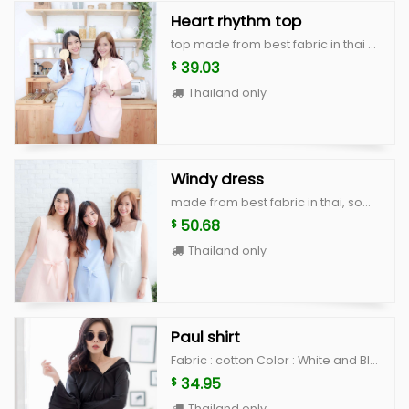
Heart rhythm top
top made from best fabric in thai with high quality cutting, basic and cute style heart rhythm top color : white, peach, blue, beige scott size : breast 36" lenght 18"
39.03
$
Thailand only
Windy dress
made from best fabric in thai, some color made from imported japaness fabric with high quality cutting in basic style windy dress color : white, peach, blue, beige scott size : breast 34" waist 28-30" hip free lenght 31"
50.68
$
Thailand only
Paul shirt
Fabric : cotton Color : White and Black Size : Freesize
34.95
$
Thailand only