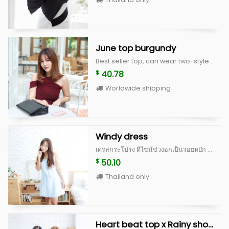
June top burgundy
Best seller top, can wear two-style both front and back side made from quality fabric with good cutting customized size up to you! size s : bust 32” lenght 20” Size M : bust 34” lenght 20”
40.78
$
Worldwide shipping
Windy dress
เดรสกระโปรง ดีไซน์ช่วงอกเป็นรอยหยัก ตีเกล็ดช่วงอก ทำให้ไม่ดูเรียบจนเกินไป ช่วงเอว มีผ้าให้ผูกเป็นโบว์ด้านหน้า หรือใส่แบบไม่ผูกโบว์ แล้วนำผ้ามาผูกเป็นผ้าคาดผมก็ได้ค่ะ มีซิปซ่อนด้านหลัง สามารถใส่ไปทำงาน ใส่ไปเที่ยว หรือใส่ออกงานได้สบายค่ะ ทำจากผ้านำเข้าเนื้อดี มีซับในและอัดกาวเต็มตัว คัดติ้งเนี้ยบ เดรสทรงแบบนี้ใส่ได้เรื่อยๆ ควรมีติดตู้ไว้นะคะ Color : white, peach, blue Size : อก 34” เอว 28-30” สะโพก ฟรี ยาว 31”
50.10
$
Thailand only
Heart beat top x Rainy short