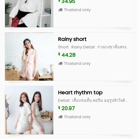
34.95
$
Thailand only
Rainy short
Short : Rainy Detail : กางเกงขาสั้นทรงสวย เป็นเอวสูง ดีไซน์จับจีบตรงขอบ เป็นงานละเอียด มีขอบกางเกงให้สามารถรอยผ้าผูกเป็นโบว์ด้านหน้าได้ ซิปหลังซ่อน มีกระเป๋าจริงด้านข้าง 2 ด้าน ทำจากผ้านำเข้าเนื้อดี มีซับในและอัดกาวเต็มตัว คัดติ้งเนี้ยบ ใส่แล้วผอม เป็นตัวโปรดของแม่ค้าเลยค่ะ  Color : white, peach, blue, beige scott (limited) **สำหรับสี beige scott จะเป็นผ้าญี่ปุ่นสั่งนำเข้าพิเศษ ลอตแรกมีจำนวนไม่เยอะค่ะ ^^ Size S : เอว 25” สะโพก 35” ยาว 15” Size M : เอว 26” สะโพก 36” ยาว 15”
44.28
$
Thailand only
Heart rhythm top
Detail : เสื้อแขนสั้น คอปีน ฉลุรูปหัวใจด้านซ้ายของหน้าอก ด้านหลังเป็นกระดุมปั้ม ดีไซน์น่ารักสุดๆ เป็น signature ของทางร้าน ตัวเสื้อทำจากผ้านำเข้าเนื้อดี มีซับในและอัดกาวเต็มตัว คัดติ้งเนี้ยบ ไม่อยากให้พลาดจริงๆค่ะตัวนี้ มีจำนวนจำกัดนะคะ Color : white, peach, blue, beige scott (limited) **สำหรับสี beige scott จะเป็นผ้าญี่ปุ่นสั่งนำเข้าพิเศษ ลอตแรกมีจำนวนไม่เยอะค่ะ ^^ Size : อก 36” ยาว 20” แขนเสื้อยาว 8.5”
20.97
$
Thailand only