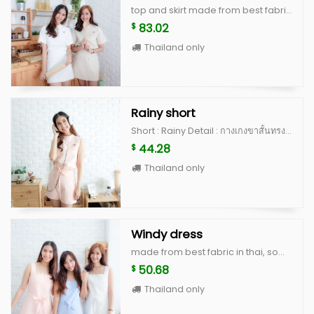
top and skirt made from best fabric in thai and some fabrice import from japan with high quality cutting, unique and cute style heart rhythm top color : white, peach, blue, beige scott(limited) size : breast 36" lenght 18" cloudy skirt color : white, peach, blue, beige scott(limited) size S : waist 25" hip 35" lenght 14" size M : waisr 26-27" hip 36-37" lenght 14"
83.02
$
Thailand only
Rainy short
Short : Rainy Detail : กางเกงขาสั้นทรงสวย เป็นเอวสูง ดีไซน์จับจีบตรงขอบ เป็นงานละเอียด มีขอบกางเกงให้สามารถรอยผ้าผูกเป็นโบว์ด้านหน้าได้ ซิปหลังซ่อน มีกระเป๋าจริงด้านข้าง 2 ด้าน ทำจากผ้านำเข้าเนื้อดี มีซับในและอัดกาวเต็มตัว คัดติ้งเนี้ยบ ใส่แล้วผอม เป็นตัวโปรดของแม่ค้าเลยค่ะ  Color : white, peach, blue, beige scott (limited) **สำหรับสี beige scott จะเป็นผ้าญี่ปุ่นสั่งนำเข้าพิเศษ ลอตแรกมีจำนวนไม่เยอะค่ะ ^^ Size S : เอว 25” สะโพก 35” ยาว 15” Size M : เอว 26” สะโพก 36” ยาว 15”
44.28
$
Thailand only
Windy dress
made from best fabric in thai, some color made from imported japaness fabric with high quality cutting in basic style windy dress color : white, peach, blue, beige scott size : breast 34" waist 28-30" hip free lenght 31"
50.68
$
Thailand only