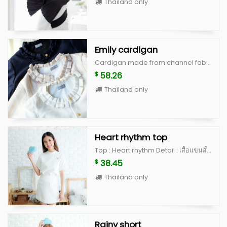
Thailand only
Emily cardigan
Cardigan made from channel fabric, with good quality cutting Color : White, Cream stripe and Navy Size : Freesize
58.26
$
Thailand only
Heart rhythm top
Top : Heart rhythm Detail : เสื้อแขนสั้น คอปีน ฉลุรูปหัวใจด้านซ้ายของหน้าอก ด้านหลังเป็นกระดุมปั้ม ดีไซน์น่ารักสุดๆ เป็น signature ของทางร้าน ตัวเสื้อทำจากผ้านำเข้าเนื้อดี มีซับในและอัดกาวเต็มตัว คัดติ้งเนี้ยบ ไม่อยากให้พลาดจริงๆค่ะตัวนี้ มีจำนวนจำกัดนะคะ Color : white, peach, blue, beige scott (limited) **สำหรับสี beige scott จะเป็นผ้าญี่ปุ่นสั่งนำเข้าพิเศษ ลอตแรกมีจำนวนไม่เยอะค่ะ ^^ Size : อก 36” ยาว 20” แขนเสื้อยาว 8.5”
38.45
$
Thailand only
Rainy short