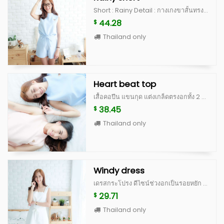
Short : Rainy Detail : กางเกงขาสั้นทรงสวย เป็นเอวสูง ดีไซน์จับจีบตรงขอบ เป็นงานละเอียด มีขอบกางเกงให้สามารถรอยผ้าผูกเป็นโบว์ด้านหน้าได้ ซิปหลังซ่อน มีกระเป๋าจริงด้านข้าง 2 ด้าน ทำจากผ้านำเข้าเนื้อดี มีซับในและอัดกาวเต็มตัว คัดติ้งเนี้ยบ ใส่แล้วผอม เป็นตัวโปรดของแม่ค้าเลยค่ะ  Color : white, peach, blue, beige scott (limited) **สำหรับสี beige scott จะเป็นผ้าญี่ปุ่นสั่งนำเข้าพิเศษ ลอตแรกมีจำนวนไม่เยอะค่ะ ^^ Size S : เอว 25” สะโพก 35” ยาว 15” Size M : เอว 26” สะโพก 36” ยาว 15”
44.28
$
Thailand only
Heart beat top
เสื้อคอปีน แขนกุด แต่งเกล็ดตรงอกทั้ง 2 ข้างให้ดูไม่เรียบจนเกินไป ฉลุรูปหัวใจด้านซ้ายของหน้าอก เป็นงานละเอียด ด้านหลังเป็นกระดุมปั้ม น่ารักมากๆ ตัวนี้เป็น signature ของทางร้าน ตัวเสื้อทำจากผ้านำเข้าเนื้อดี มีซับในและอัดกาวเต็มตัว คัดติ้งเนี้ยบสุดๆ ได้ไปรับรองไม่ผิดหวังจริงๆค่ะ Color : white, peach, blue, beige scott (limited) **สำหรับสี beige scott จะเป็นผ้าญี่ปุ่นสั่งนำเข้าพิเศษ ลอตแรกมีจำนวนไม่เยอะค่ะ ^^ Size : อก 36” ยาว 18”
38.45
$
Thailand only
Windy dress
เดรสกระโปรง ดีไซน์ช่วงอกเป็นรอยหยัก ตีเกล็ดช่วงอก ทำให้ไม่ดูเรียบจนเกินไป ช่วงเอว มีผ้าให้ผูกเป็นโบว์ด้านหน้า หรือใส่แบบไม่ผูกโบว์ แล้วนำผ้ามาผูกเป็นผ้าคาดผมก็ได้ค่ะ มีซิปซ่อนด้านหลัง สามารถใส่ไปทำงาน ใส่ไปเที่ยว หรือใส่ออกงานได้สบายค่ะ ทำจากผ้านำเข้าเนื้อดี มีซับในและอัดกาวเต็มตัว คัดติ้งเนี้ยบ เดรสทรงแบบนี้ใส่ได้เรื่อยๆ ควรมีติดตู้ไว้นะคะ Color : white, peach, blue Size : อก 34” เอว 28-30” สะโพก ฟรี ยาว 31”
29.71
$
Thailand only