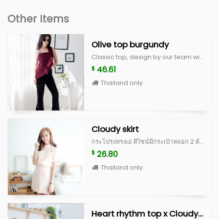
Other Items
Olive top burgundy
Classic top, design by our team with fashionable look made from quality fabric with good cutting Size S : bust 32” lenght 16” to 20” Size M : bust 34” lenght 16” to 20”
46.61
$
Thailand only
Cloudy skirt
กระโปรงทรงเอ ดีไซน์มีกระเป๋าหลอก 2 ด้าน ตกแต่งรอยหยักที่ชายกระโปรง ทำให้ดูน่ารัก กุ๊กกิ๊ก ไม่เรียบจนเกินไป สามารถใส่ไปทำงาน หรือใส่ไปเที่ยวได้ค่ะ ตัวกระโปรงเก็บทรงสวย มีซิปซ่อนด้านหลัง ทำจากผ้านำเข้าเนื้อดี มีซับในและอัดกาวเต็มตัว คัดติ้งเนี้ยบ การันตีว่าได้ไปไม่ผิดหวังจริงๆค่ะ Color : white, peach, blue, beige scott (limited) **สำหรับสี beige scott จะเป็นผ้าญี่ปุ่นสั่งนำเข้าพิเศษ ลอตแรกมีจำนวนไม่เยอะค่ะ ^^ Size S : เอว 25” สะโพก 36” ยาว 15” Size M : เอว 26” สะโพก 37” ยาว 15”
26.80
$
Thailand only
Heart rhythm top x Cloudy skirt