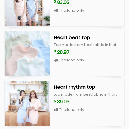
83.02
$
Thailand only
Heart beat top
Top made from best fabric in thai with high quality cutting, this is signature of my brand color : white, peach, blue, beige scott (limited) size : beast 36" lenght 18"
20.97
$
Thailand only
Heart rhythm top
top made from best fabric in thai with high quality cutting, basic and cute style heart rhythm top color : white, peach, blue, beige scott size : breast 36" lenght 18"
39.03
$
Thailand only