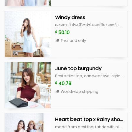
Windy dress
เดรสกระโปรง ดีไซน์ช่วงอกเป็นรอยหยัก ตีเกล็ดช่วงอก ทำให้ไม่ดูเรียบจนเกินไป ช่วงเอว มีผ้าให้ผูกเป็นโบว์ด้านหน้า หรือใส่แบบไม่ผูกโบว์ แล้วนำผ้ามาผูกเป็นผ้าคาดผมก็ได้ค่ะ มีซิปซ่อนด้านหลัง สามารถใส่ไปทำงาน ใส่ไปเที่ยว หรือใส่ออกงานได้สบายค่ะ ทำจากผ้านำเข้าเนื้อดี มีซับในและอัดกาวเต็มตัว คัดติ้งเนี้ยบ เดรสทรงแบบนี้ใส่ได้เรื่อยๆ ควรมีติดตู้ไว้นะคะ Color : white, peach, blue Size : อก 34” เอว 28-30” สะโพก ฟรี ยาว 31”
50.10
$
Thailand only
June top burgundy
Best seller top, can wear two-style both front and back side made from quality fabric with good cutting customized size up to you! size s : bust 32” lenght 20” Size M : bust 34” lenght 20”
40.78
$
Worldwide shipping
Heart beat top x Rainy short
made from best thai fabric with high quality cutting, unique and cute style heart beat top color : white,peach,blue,beige scott size : beast 36" lenght 18" rainy short color : white,peach,blue,beige scott size S : waist 25" hip 35" lenght 15" size M : waist 27" hip 37" lenght 15"