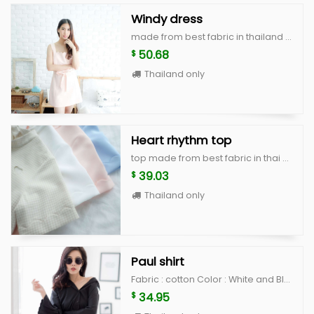
Windy dress
made from best fabric in thailand with high quality cutting, basic style you wear everyday windy dress color : white, peach, blue, beige scott size : breast 34" waist 28-30" hip free lenght 31"
50.68
$
Thailand only
Heart rhythm top
top made from best fabric in thai with high quality, unique and cute style color : white,peach,blue,beige scott size : breast 36" lenght 18"
39.03
$
Thailand only
Paul shirt
Fabric : cotton Color : White and Black Size : Freesize
34.95
$