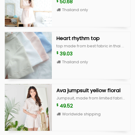
50.68
$
Thailand only
Heart rhythm top
top made from best fabric in thai with high quality, unique and cute style color : white,peach,blue,beige scott size : breast 36" lenght 18"
39.03
$
Thailand only
Ava jumpsuit yellow floral
Jumpsuit, made from limited fabric with good cutting size S : bust 34” waist 26” hip 38” size M : bust 36” waist 28” hip 40”
49.52
$
Worldwide shipping