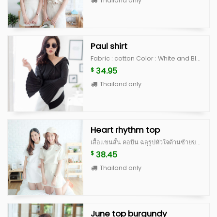
Thailand only
Paul shirt
Fabric : cotton Color : White and Black Size : Freesize
34.95
$
Thailand only
Heart rhythm top
เสื้อแขนสั้น คอปีน ฉลุรูปหัวใจด้านซ้ายของหน้าอก ด้านหลังเป็นกระดุมปั้ม ดีไซน์น่ารักสุดๆ เป็น signature ของทางร้าน ตัวเสื้อทำจากผ้านำเข้าเนื้อดี มีซับในและอัดกาวเต็มตัว คัดติ้งเนี้ยบ ไม่อยากให้พลาดจริงๆค่ะตัวนี้ มีจำนวนจำกัดนะคะ Color : white, peach, blue, beige scott (limited) **สำหรับสี beige scott จะเป็นผ้าญี่ปุ่นสั่งนำเข้าพิเศษ ลอตแรกมีจำนวนไม่เยอะค่ะ ^^ Size : อก 36” ยาว 20” แขนเสื้อยาว 8.5”
38.45
$
Thailand only
June top burgundy