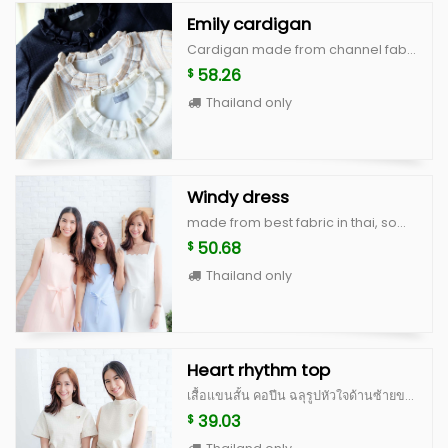
Emily cardigan
Cardigan made from channel fabric, with good quality cutting Color : White, Cream stripe and Navy Size : Freesize
58.26
$
Thailand only
Windy dress
made from best fabric in thai, some color made from imported japaness fabric with high quality cutting in basic style windy dress color : white, peach, blue, beige scott size : breast 34" waist 28-30" hip free lenght 31"
50.68
$
Thailand only
Heart rhythm top
เสื้อแขนสั้น คอปีน ฉลุรูปหัวใจด้านซ้ายของหน้าอก ด้านหลังเป็นกระดุมปั้ม ดีไซน์น่ารักสุดๆ เป็น signature ของทางร้าน ตัวเสื้อทำจากผ้านำเข้าเนื้อดี มีซับในและอัดกาวเต็มตัว คัดติ้งเนี้ยบ ไม่อยากให้พลาดจริงๆค่ะตัวนี้ มีจำนวนจำกัดนะคะ Color : white, peach, blue, beige scott (limited) **สำหรับสี beige scott จะเป็นผ้าญี่ปุ่นสั่งนำเข้าพิเศษ ลอตแรกมีจำนวนไม่เยอะค่ะ ^^ Size : อก 36” ยาว 20” แขนเสื้อยาว 8.5”
39.03
$