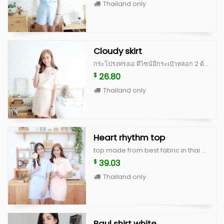
Thailand only
Cloudy skirt
กระโปรงทรงเอ ดีไซน์มีกระเป๋าหลอก 2 ด้าน ตกแต่งรอยหยักที่ชายกระโปรง ทำให้ดูน่ารัก กุ๊กกิ๊ก ไม่เรียบจนเกินไป สามารถใส่ไปทำงาน หรือใส่ไปเที่ยวได้ค่ะ ตัวกระโปรงเก็บทรงสวย มีซิปซ่อนด้านหลัง ทำจากผ้านำเข้าเนื้อดี มีซับในและอัดกาวเต็มตัว คัดติ้งเนี้ยบ การันตีว่าได้ไปไม่ผิดหวังจริงๆค่ะ Color : white, peach, blue, beige scott (limited) **สำหรับสี beige scott จะเป็นผ้าญี่ปุ่นสั่งนำเข้าพิเศษ ลอตแรกมีจำนวนไม่เยอะค่ะ ^^ Size S : เอว 25” สะโพก 36” ยาว 15” Size M : เอว 26” สะโพก 37” ยาว 15”
26.80
$
Thailand only
Heart rhythm top
top made from best fabric in thai with high quality cutting, basic and cute style heart rhythm top color : white, peach, blue, beige scott size : breast 36" lenght 18"
39.03
$
Thailand only
Paul shirt white