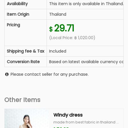
Availability
This item is only available in Thailand.
Item Origin
Thailand
Pricing
29.71
$
(Local Price:
฿
1,020.00
)
Shipping fee & Tax
Included
Conversion Rate
Based on latest available currency conv
Please contact seller for any purchase.
Other Items
Windy dress
made from best fabric in thailand with high quality cutting, basic style you wear everyday windy dress color : white, peach, blue, beige scott size : breast 34" waist 28-30" hip free lenght 31"