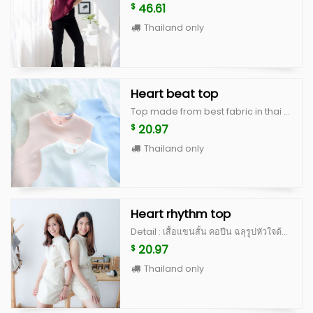
46.61
$
Thailand only
Heart beat top
Top made from best fabric in thai with high quality cutting, this is signature of my brand color : white, peach, blue, beige scott (limited) size : beast 36" lenght 18"
20.97
$
Thailand only
Heart rhythm top
Detail : เสื้อแขนสั้น คอปีน ฉลุรูปหัวใจด้านซ้ายของหน้าอก ด้านหลังเป็นกระดุมปั้ม ดีไซน์น่ารักสุดๆ เป็น signature ของทางร้าน ตัวเสื้อทำจากผ้านำเข้าเนื้อดี มีซับในและอัดกาวเต็มตัว คัดติ้งเนี้ยบ ไม่อยากให้พลาดจริงๆค่ะตัวนี้ มีจำนวนจำกัดนะคะ Color : white, peach, blue, beige scott (limited) **สำหรับสี beige scott จะเป็นผ้าญี่ปุ่นสั่งนำเข้าพิเศษ ลอตแรกมีจำนวนไม่เยอะค่ะ ^^ Size : อก 36” ยาว 20” แขนเสื้อยาว 8.5”
20.97
$
Thailand only