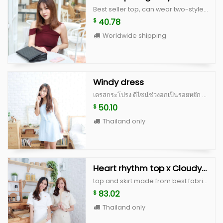
Best seller top, can wear two-style both front and back side made from quality fabric with good cutting customized size up to you! size s : bust 32” lenght 20” Size M : bust 34” lenght 20”
40.78
$
Worldwide shipping
Windy dress
เดรสกระโปรง ดีไซน์ช่วงอกเป็นรอยหยัก ตีเกล็ดช่วงอก ทำให้ไม่ดูเรียบจนเกินไป ช่วงเอว มีผ้าให้ผูกเป็นโบว์ด้านหน้า หรือใส่แบบไม่ผูกโบว์ แล้วนำผ้ามาผูกเป็นผ้าคาดผมก็ได้ค่ะ มีซิปซ่อนด้านหลัง สามารถใส่ไปทำงาน ใส่ไปเที่ยว หรือใส่ออกงานได้สบายค่ะ ทำจากผ้านำเข้าเนื้อดี มีซับในและอัดกาวเต็มตัว คัดติ้งเนี้ยบ เดรสทรงแบบนี้ใส่ได้เรื่อยๆ ควรมีติดตู้ไว้นะคะ Color : white, peach, blue Size : อก 34” เอว 28-30” สะโพก ฟรี ยาว 31”
50.10
$
Thailand only
Heart rhythm top x Cloudy skirt
top and skirt made from best fabric in thai and some fabrice import from japan with high quality cutting, unique and cute style heart rhythm top color : white, peach, blue, beige scott(limited) size : breast 36" lenght 18" cloudy skirt color : white, peach, blue, beige scott(limited) size S : waist 25" hip 35" lenght 14" size M : waisr 26-27" hip 36-37" lenght 14"
83.02
$
Thailand only