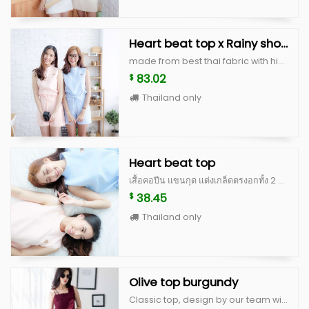
Heart beat top x Rainy short
made from best thai fabric with high quality cutting, unique and cute style heart beat top color : white,peach,blue,beige scott size : beast 36" lenght 18" rainy short color : white,peach,blue,beige scott size S : waist 25" hip 35" lenght 15" size M : waist 27" hip 37" lenght 15"
83.02
$
Thailand only
Heart beat top
เสื้อคอปีน แขนกุด แต่งเกล็ดตรงอกทั้ง 2 ข้างให้ดูไม่เรียบจนเกินไป ฉลุรูปหัวใจด้านซ้ายของหน้าอก เป็นงานละเอียด ด้านหลังเป็นกระดุมปั้ม น่ารักมากๆ ตัวนี้เป็น signature ของทางร้าน ตัวเสื้อทำจากผ้านำเข้าเนื้อดี มีซับในและอัดกาวเต็มตัว คัดติ้งเนี้ยบสุดๆ ได้ไปรับรองไม่ผิดหวังจริงๆค่ะ Color : white, peach, blue, beige scott (limited) **สำหรับสี beige scott จะเป็นผ้าญี่ปุ่นสั่งนำเข้าพิเศษ ลอตแรกมีจำนวนไม่เยอะค่ะ ^^ Size : อก 36” ยาว 18”
38.45
$
Thailand only
Olive top burgundy
Classic top, design by our team with fashionable look made from quality fabric with good cutting Size S : bust 32” lenght 16” to 20” Size M : bust 34” lenght 16” to 20”